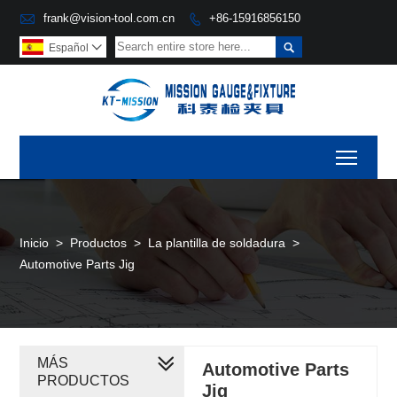

frank@vision-tool.com.cn
+86-15916856150


Español

Toggl
Inicio
>
Productos
>
La plantilla de soldadura
>
Automotive Parts Jig
MÁS
Automotive Parts
PRODUCTOS
Jig