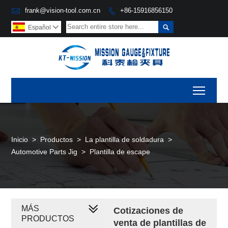

frank@vision-tool.com.cn
+86-15916856150


Español

Toggl
Inicio
>
Productos
>
La plantilla de soldadura
>
Automotive Parts Jig
>
Plantilla de escape
MÁS
Cotizaciones de
PRODUCTOS
venta de plantillas de