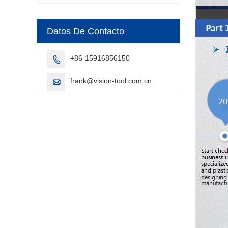
Datos De Contacto
+86-15916856150

frank@vision-tool.com.cn
