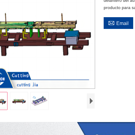
delantero del au
producto para s

Email