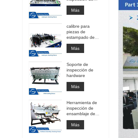
hardware
Más
calibre para
piezas de
estampado de
ensamblaje
Más
Soporte de
inspección de
hardware
Más
Herramienta de
inspección de
ensamblaje de
hardware grande
Más