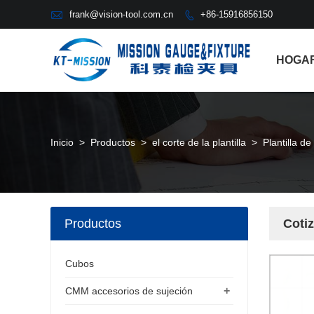

frank@vision-tool.com.cn
+86-15916856150

HOGA
Inicio
>
Productos
>
el corte de la plantilla
>
Plantilla de
Productos
Cotiz
Cubos
+
CMM accesorios de sujeción